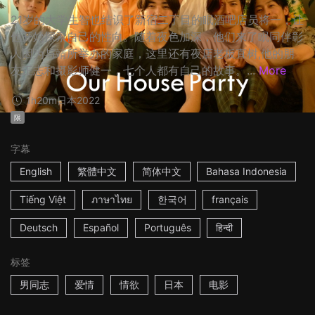
21岁的大学生智也结识了新宿二丁目的眠酒吧店员将一，让
他开始探索自己的性向。随着夜色加深，他们来了眠同伴彰
人因为与靖所举办的家庭，这里还有夜店老板直树,他的朋
友正志和摄影师健一，七个人都有自己的故事。...
More
1h20m
日本
2022
限
字幕
English
繁體中文
简体中文
Bahasa Indonesia
Tiếng Việt
ภาษาไทย
한국어
français
Deutsch
Español
Português
हिन्दी
标签
男同志
爱情
情欲
日本
电影