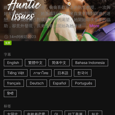
維羅妮卡是心理系學生，偷偷喜歡系上的熟女教授。一次與
好友蘿拉的對話中，她意識到這可能來自童年時對阿姨的迷
戀。為了減緩自己對成熟女性的渴望，她開始尋求更多的協
助，卻意外發現，原來也有人開始為她著迷......
More
14m
阿根廷
2023
免费
字幕
English
繁體中文
简体中文
Bahasa Indonesia
Tiếng Việt
ภาษาไทย
日本語
한국어
français
Deutsch
Español
Português
हिन्दी
标签
女同志
年龄差恋爱
GL
拉丁美洲
短片