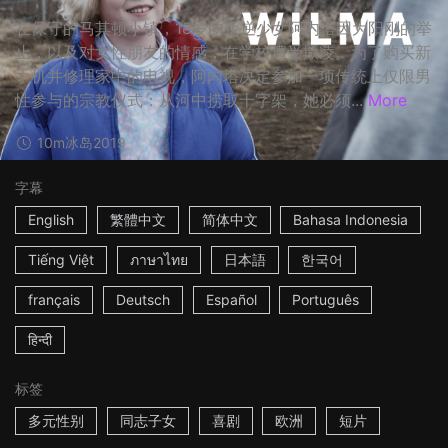
在保守的马其顿小镇，18岁的叛逆少女阿内塔因为阳刚的举
止，以及对女性朋友的情感，在学校遭受欺凌。为了购买新
手机并修理家中的电视，阿内塔决定参加一项传统上仅限男
性参与的宗教仪式：从河中捞取十字架，她必须...
More
10m
冰岛
2019
字幕
English
繁體中文
简体中文
Bahasa Indonesia
Tiếng Việt
ภาษาไทย
日本語
한국어
français
Deutsch
Español
Português
हिन्दी
标签
多元性别
同志子女
喜剧
欧洲
短片