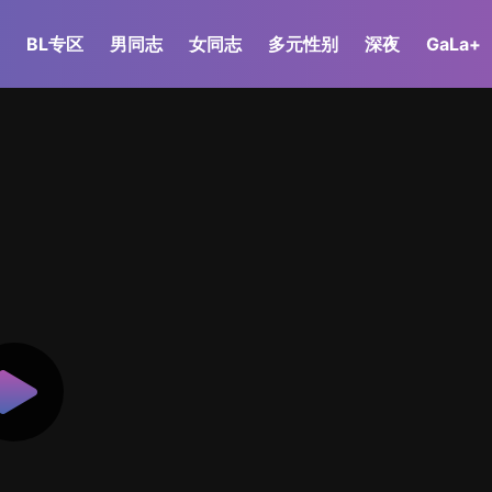
BL专区
男同志
女同志
多元性别
深夜
GaLa+