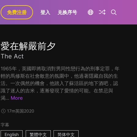
免费注册
登入
兑换序号
愛在解嚴前夕
The Act
1965年，英國即將取消對男同性戀行為的刑事定罪，年
輕的馬修斯​在社會敵意的氛圍中，他過著隱藏自我的生
活。一次偶然的機會，他踏入了蘇活區的地下酒吧，認
識了迷人的吉米，​逐漸發現了愛情的可能。在禁忌與
渴...
More
17m
英国
2020
字幕
English
繁體中文
简体中文