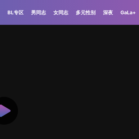
BL专区
男同志
女同志
多元性别
深夜
GaLa+