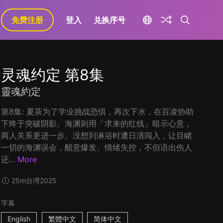
免费注册
登入
兑换序号
灵魂约定 第8集
靈魂約定
第8集: 夏茶为了学业挑战恐惧，再次下水，在百凌协助
下终于突破阴影。海渊则用「求来的红线」暗示心意，
两人关系更进一步。没想到淋浴时遭日清闯入，让目睹
一切的海渊误会，醋意爆发、情绪失控，不但语出伤人
还...
More
25m
台湾
2025
字幕
English
繁體中文
简体中文