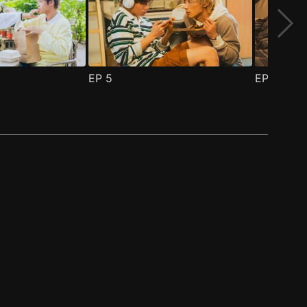
EP
5
EP
6