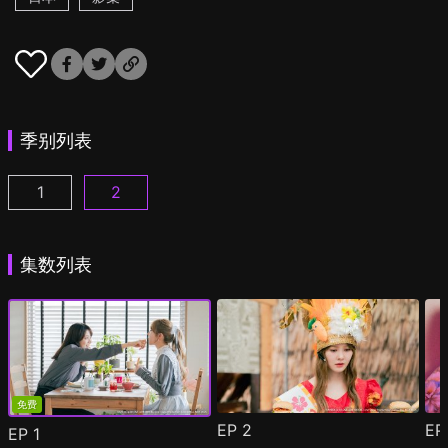
季别列表
1
2
彩香最爱弘子前辈 第1集
彩香最爱弘子前辈 第2季 第1集
(
)
(
)
集数列表
免费
EP
2
E
EP
1