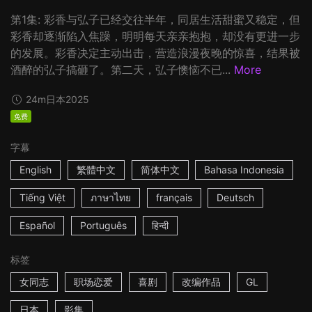
第1集: 彩香与弘子已经交往半年，同居生活甜蜜又稳定，但
彩香却逐渐陷入焦躁，明明每天亲亲抱抱，却没有更进一步
的发展。彩香决定主动出击，营造浪漫夜晚的惊喜，结果被
酒醉的弘子搞砸了。第二天，弘子懊恼不已...
More
24m
日本
2025
免费
字幕
English
繁體中文
简体中文
Bahasa Indonesia
Tiếng Việt
ภาษาไทย
français
Deutsch
Español
Português
हिन्दी
标签
女同志
职场恋爱
喜剧
改编作品
GL
日本
影集