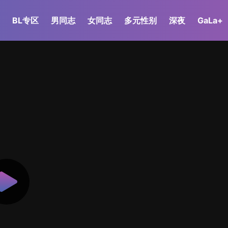
BL专区
男同志
女同志
多元性别
深夜
GaLa+