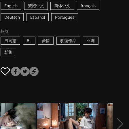
English
繁體中文
简体中文
français
Deutsch
Español
Português
标签
男同志
BL
爱情
改编作品
亚洲
影集