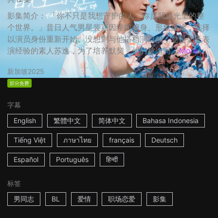
影集简介： 「你不只是我想守护的人，你是我目光里的整
个世界。」昔日人气男星裴嘉因绯闻缠身、形象重挫，选择
以演员身份重新开始。没想到与他搭档演出的，竟是毫无表
演经验的素人苏逸，为了培养默契，他们被迫同...
More
新加坡
2025
部分免费
字幕
English
繁體中文
简体中文
Bahasa Indonesia
Tiếng Việt
ภาษาไทย
français
Deutsch
Español
Português
हिन्दी
标签
男同志
BL
爱情
职场恋爱
影集