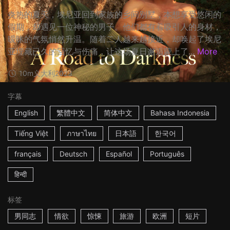
炎热的夏天，埃尼亚回到家族的乡间别墅，本想享受悠闲的
假期，却遇见一位神秘的男子。他们都有着吸引人的身材，
暧昧的气氛悄然升温。随着二人越来越接近，却唤起了埃尼
亚埋藏已久的回忆与伤痛，让这场夏日邂逅蒙上了...
More
10m
义大利
2023
字幕
English
繁體中文
简体中文
Bahasa Indonesia
Tiếng Việt
ภาษาไทย
日本語
한국어
français
Deutsch
Español
Português
हिन्दी
标签
男同志
情欲
惊悚
旅游
欧洲
短片