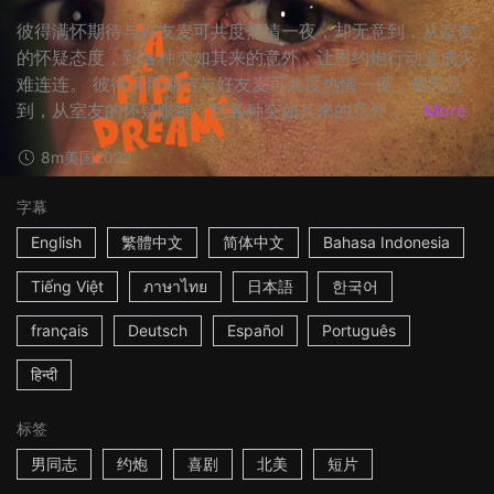
彼得满怀期待与好友麦可共度热情一夜，却无意到，从室友
的怀疑态度，到各种突如其来的意外，让恩约炮行动变成灾
难连连。 彼得满怀期待与好友麦可共度热情一夜，却无意
到，从室友的怀疑眼神，到各种突如其来的意外，...
More
8m
美国
2022
字幕
English
繁體中文
简体中文
Bahasa Indonesia
Tiếng Việt
ภาษาไทย
日本語
한국어
français
Deutsch
Español
Português
हिन्दी
标签
男同志
约炮
喜剧
北美
短片