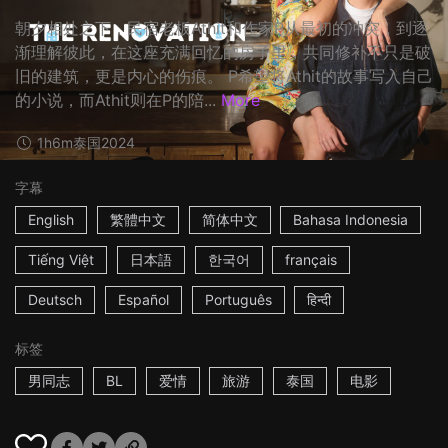
朝夕相处之下，民宿老板Athit和作家P从最初的冲突，到逐
渐理解彼此，在这座充满回忆的房子里，共同修补不只是破
旧的建筑，更是内心的伤痕。 P希望将Athit的故事写入自己
的小说，而Athit则在P的陪...
More
1h6m
泰国
2024
字幕
English
繁體中文
简体中文
Bahasa Indonesia
Tiếng Việt
日本語
한국어
français
Deutsch
Español
Português
हिन्दी
标签
男同志
BL
爱情
旅游
泰国
电影