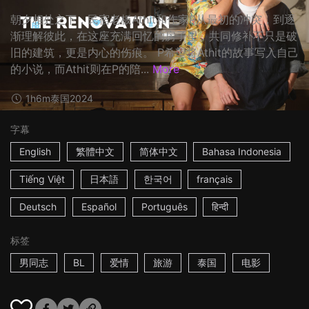
朝夕相处之下，民宿老板Athit和作家P从最初的冲突，到逐
渐理解彼此，在这座充满回忆的房子里，共同修补不只是破
旧的建筑，更是内心的伤痕。 P希望将Athit的故事写入自己
的小说，而Athit则在P的陪...
More
1h6m
泰国
2024
字幕
English
繁體中文
简体中文
Bahasa Indonesia
Tiếng Việt
日本語
한국어
français
Deutsch
Español
Português
हिन्दी
标签
男同志
BL
爱情
旅游
泰国
电影