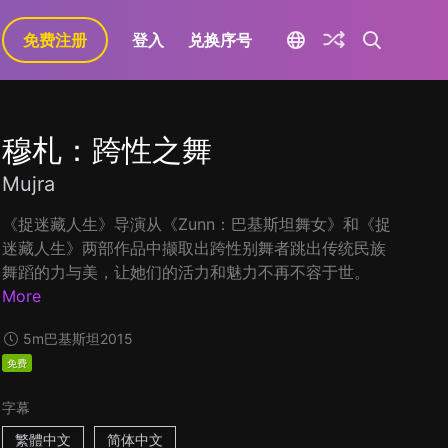
免费注册
登入
兑换序号
穆札：跨性之舞
Mujra
《捉迷藏人生》导演从《Zunn：巴基斯坦舞女》和《捉
迷藏人生》两部作品中撷取出跨性别舞者跳出传统民族
舞蹈的力与美，让她们的活力和魅力不再不容于世。
More
5m
巴基斯坦
2015
免费
字幕
繁體中文
简体中文