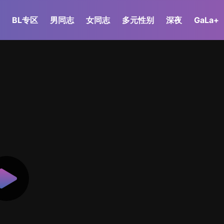
BL专区
男同志
女同志
多元性别
深夜
GaLa+