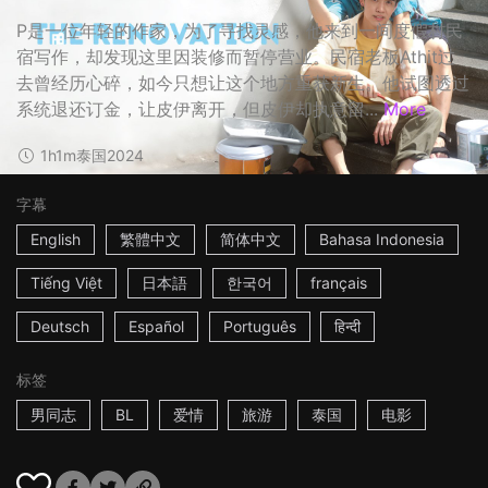
P是一位年轻的作家，为了寻找灵感，他来到一间度假村民
宿写作，却发现这里因装修而暂停营业。民宿老板Athit过
去曾经历心碎，如今只想让这个地方重获新生。他试图透过
系统退还订金，让皮伊离开，但皮伊却执意留...
More
1h1m
泰国
2024
字幕
English
繁體中文
简体中文
Bahasa Indonesia
Tiếng Việt
日本語
한국어
français
Deutsch
Español
Português
हिन्दी
标签
男同志
BL
爱情
旅游
泰国
电影