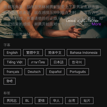
在都市角落，肌肉型男林昶腾默默爱上了异男室友杨志嘉，
却始终不敢表达。就在感情压抑到极点之时，志嘉告诉他自
己即将结婚，并邀请他担任证婚人。面对这段从未开始、却
注定结束的感情，昶腾开始面对一个人的夜晚、如...
More
14m
台湾
2024
字幕
English
繁體中文
简体中文
Bahasa Indonesia
Tiếng Việt
ภาษาไทย
日本語
한국어
français
Deutsch
Español
Português
हिन्दी
标签
男同志
BL
爱情
华人
台湾
短片