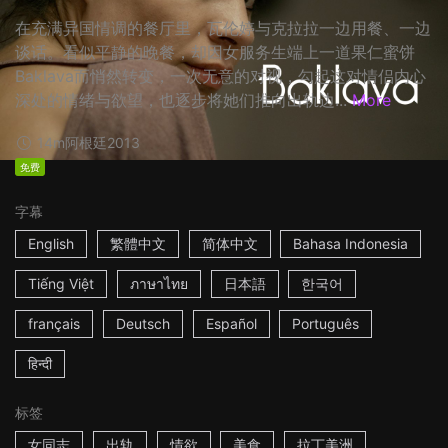
在充满异国情调的餐厅里，瓦伦婷与克拉拉一边用餐、一边
谈话。看似平静的晚餐，却因女服务生端上一道果仁蜜饼
Baklava而悄然转变，一次无意的对视，勾起这对情侣内心
深处的情绪与欲望，也逐步将她们推向出轨边...
More
14m
阿根廷
2013
免费
字幕
English
繁體中文
简体中文
Bahasa Indonesia
Tiếng Việt
ภาษาไทย
日本語
한국어
français
Deutsch
Español
Português
हिन्दी
标签
女同志
出轨
情欲
美食
拉丁美洲