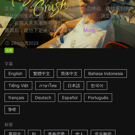
音乐、青春、爱情，回到学生时期的暗恋悸动。建恺看到热
音社的招生表演后，受到学长育嘉深深吸引、决定加入热音
社。在两人关系渐渐熟络后，不料，学长竟然退社了！明白
原因后，建恺下定决心要追回学长。
More
29m
台湾
2023
免费
字幕
English
繁體中文
简体中文
Bahasa Indonesia
Tiếng Việt
ภาษาไทย
日本語
한국어
français
Deutsch
Español
Português
हिन्दी
标签
男同志
BL
青春恋爱
华人
音乐舞蹈