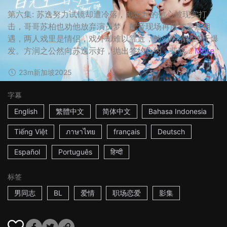
第六集: 苏逸努力试镜却遭冷落，刚燃起的信心被现实打
击，哥哥苏柏也劝他放弃演员梦。配音现场再度与裴嘉相
遇，两人戏里是情侣，戏外却难以靠近，他们的情绪终于爆
发。方润之公然向苏逸示好，抛出签约合约，裴嘉...
More
23m
新加坡
2025
字幕
English
繁體中文
简体中文
Bahasa Indonesia
Tiếng Việt
ภาษาไทย
français
Deutsch
Español
Português
हिन्दी
标签
男同志
BL
爱情
职场恋爱
影集