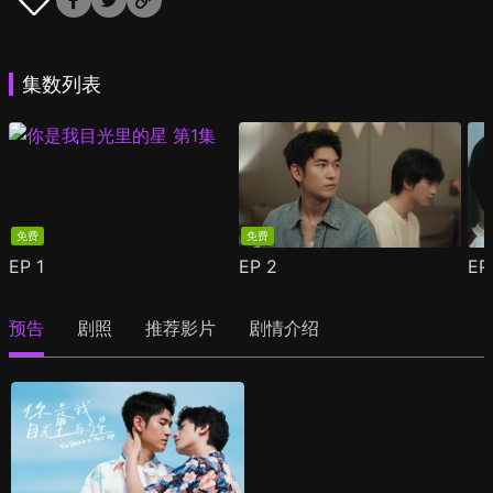
集数列表
免费
免费
EP
1
EP
2
E
预告
剧照
推荐影片
剧情介绍