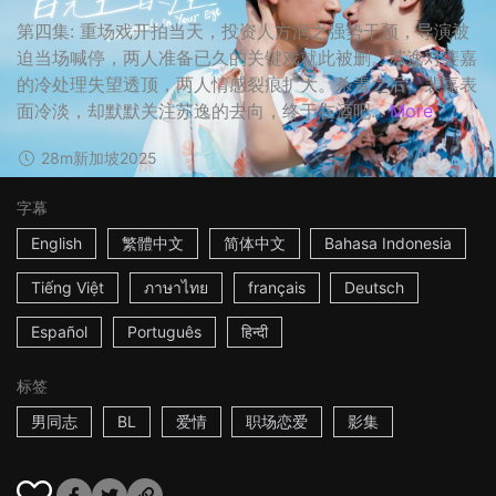
第四集: 重场戏开拍当天，投资人方润之强势干预，导演被
迫当场喊停，两人准备已久的关键戏就此被删。苏逸对裴嘉
的冷处理失望透顶，两人情感裂痕扩大。杀青之后，裴嘉表
面冷淡，却默默关注苏逸的去向，终于在酒吧...
More
28m
新加坡
2025
字幕
English
繁體中文
简体中文
Bahasa Indonesia
Tiếng Việt
ภาษาไทย
français
Deutsch
Español
Português
हिन्दी
标签
男同志
BL
爱情
职场恋爱
影集