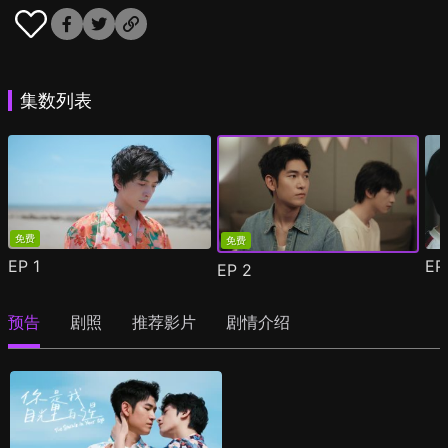
集数列表
免费
免费
EP
1
E
EP
2
预告
剧照
推荐影片
剧情介绍