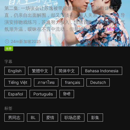
第二集: 一场误会让苏逸被带进派出所，裴嘉虽口嫌体正
直，仍亲自出面解围，却又冷淡否认两人关系。第二天，导
演安排吻戏练习，苏逸努力投入，情绪首次与角色贴合。气
氛渐升温，暧昧在不言中流动，但却被裴嘉一句...
More
24m
新加坡
2025
免费
字幕
English
繁體中文
简体中文
Bahasa Indonesia
Tiếng Việt
ภาษาไทย
français
Deutsch
Español
Português
हिन्दी
标签
男同志
BL
爱情
职场恋爱
影集