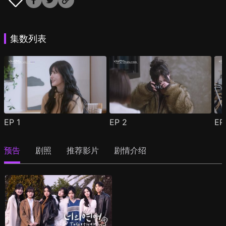
集数列表
EP
1
EP
2
E
预告
剧照
推荐影片
剧情介绍