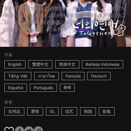
第13集: 恋爱旅程来到倒数阶段，终于有人告白了，却因为
表达生涩而造成误会，就在对方收拾行李准备离开伤心地之
际，她们能挽救回彼此的真心吗？在最后的关键时刻，所有
女生都得做出选择。 影集简介： ...
More
1h9m
韩国
2025
字幕
English
繁體中文
简体中文
Bahasa Indonesia
Tiếng Việt
ภาษาไทย
français
Deutsch
Español
Português
हिन्दी
标签
女同志
爱情
GL
综艺
韩国
影集