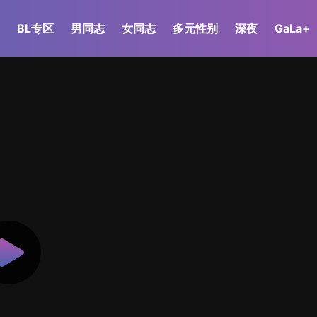
BL专区
男同志
女同志
多元性别
深夜
GaLa+