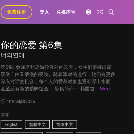
免费注册
登入
兑换序号
你的恋爱 第6集
너의연애
第6集: 参加济州岛游轮派对的这天，女生们盛装出席，
享受自由又浪漫的夜晚。随着派对的进行，她们有更多
深入对话的机会，每个人的爱慕对象也逐渐浮出水面，
甚至还有新的暧昧组合。 影集简介： 韩国首...
More
1h1m
韩国
2025
字幕
English
繁體中文
简体中文