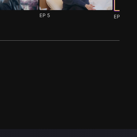
EP
5
EP
6