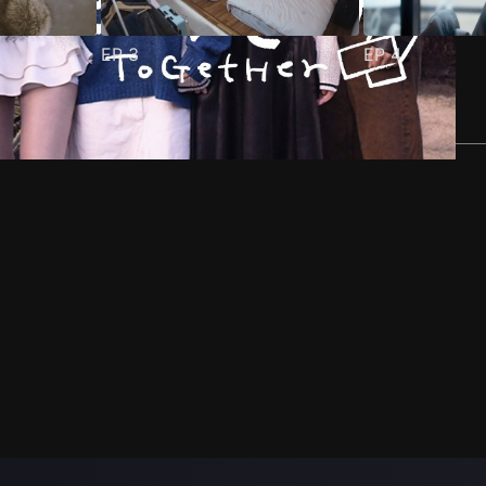
EP
3
EP
4