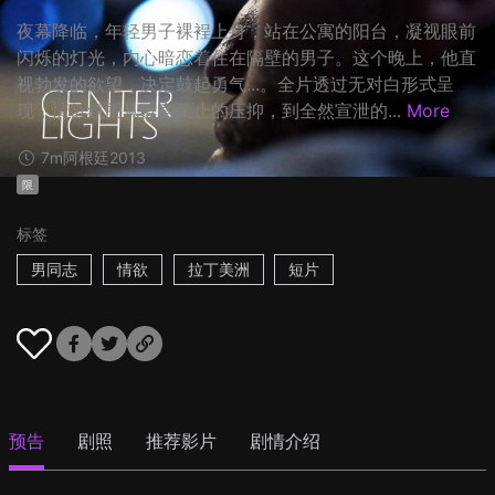
夜幕降临，年轻男子裸裎上身，站在公寓的阳台，凝视眼前
闪烁的灯光，内心暗恋着住在隔壁的男子。这个晚上，他直
视勃发的欲望，决定鼓起勇气...。全片透过无对白形式呈
现，情欲氛围从欲言又止的压抑，到全然宣泄的...
More
7m
阿根廷
2013
限
标签
男同志
情欲
拉丁美洲
短片
预告
剧照
推荐影片
剧情介绍