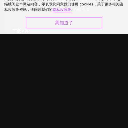
联络我们
公开征件
继续阅览本网站内容，即表示您同意我们使用 cookies，关于更多相关隐
升级VIP
合作洽談
私权政策资讯，请阅读我们的
隐私权政策
。
我知道了
下载 APP