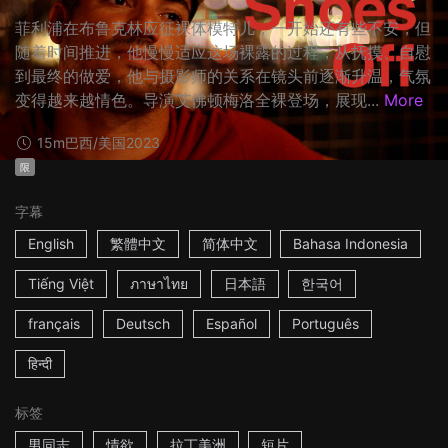
菲利浦在布鲁克林应征裸体模特儿，一开始还有些不安，但
随着时间推进，他慢慢适应这场裸露的过程，从抚摸、自慰
到最终的做爱，他与摄影师的关系在镜头前逐渐升温，气氛
变得越来越情色。导演艾佛顿梅洛全裸登场，展现...
More
15m
巴西/美国
2023
限
字幕
English
繁體中文
简体中文
Bahasa Indonesia
Tiếng Việt
ภาษาไทย
日本語
한국어
français
Deutsch
Español
Português
हिन्दी
标签
男同志
情欲
拉丁美洲
短片