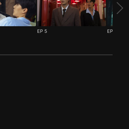
EP
5
EP
6