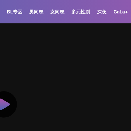
BL专区
男同志
女同志
多元性别
深夜
GaLa+