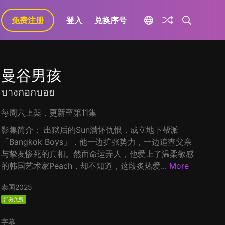
免费注册
登入
兑换序号
曼谷男孩
บางกอกบอย
每周六上架，更新至第11集
影集简介： 出狱后的Sun满怀仇恨，成立地下帮派
「Bangkok Boys」，他一边扩张势力，一边追查父亲
与挚友惨死的真相。然而命运弄人，他爱上了温柔敏感
的韩国艺术家Peach，却不知道，这段炙热爱...
More
泰国
2025
部分免费
字幕