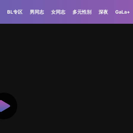
BL专区
男同志
女同志
多元性别
深夜
GaLa+