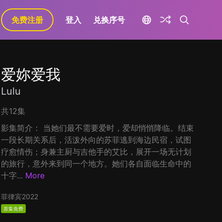
免费注册
登入
兑换序号
爱妳爱我
Lulu
共12集
影集简介： 当她们最不需要爱时，爱却悄悄降临。结束
一段长期关系后，活泼外向的苏菲逃到海边民宿，试图
疗愈情伤；身兼主厨与吉他手的艾比，展开一场无计划
的旅行，意外来到同一个地方。她们各自面临生命中的
十字...
More
菲律宾
2022
首集免费