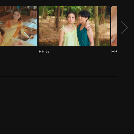
EP
5
EP
6