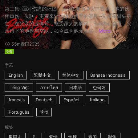
第二集: 面对伤痛的记忆，Sun在那场冲突中被捕，他的伙
伴重伤、失联，更带来让他难以承受的消息─父亲在街头身
亡。在父亲的遗体前，饱受家人的质问，Sun内心崩溃，父
亲留下的地盘与空缺，如今成为他无法逃...
More
55m
泰国
2025
免费
字幕
English
繁體中文
简体中文
Bahasa Indonesia
Tiếng Việt
ภาษาไทย
日本語
한국어
français
Deutsch
Español
Italiano
Português
हिन्दी
标签
男同志
BL
爱情
惊悚
泰国
影集