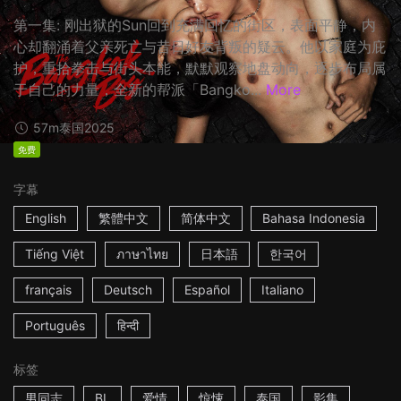
第一集: 刚出狱的Sun回到充满回忆的街区，表面平静，内
心却翻涌着父亲死亡与昔日好友背叛的疑云。他以家庭为庇
护，重拾拳击与街头本能，默默观察地盘动向，逐步布局属
于自己的力量，全新的帮派「Bangko...
More
57m
泰国
2025
免费
字幕
English
繁體中文
简体中文
Bahasa Indonesia
Tiếng Việt
ภาษาไทย
日本語
한국어
français
Deutsch
Español
Italiano
Português
हिन्दी
标签
男同志
BL
爱情
惊悚
泰国
影集