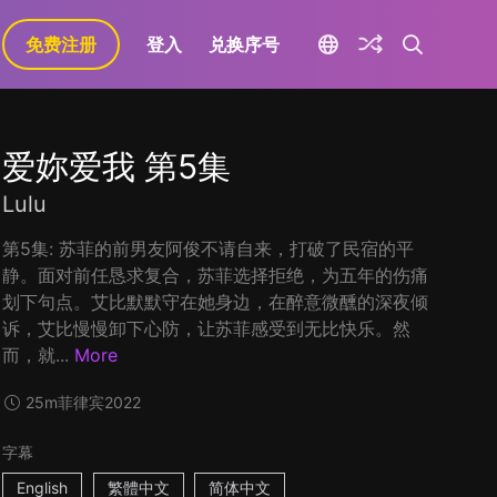
免费注册
登入
兑换序号
爱妳爱我 第5集
Lulu
第5集: 苏菲的前男友阿俊不请自来，打破了民宿的平
静。面对前任恳求复合，苏菲选择拒绝，为五年的伤痛
划下句点。艾比默默守在她身边，在醉意微醺的深夜倾
诉，艾比慢慢卸下心防，让苏菲感受到无比快乐。然
而，就...
More
25m
菲律宾
2022
字幕
English
繁體中文
简体中文