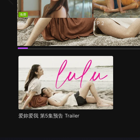
免费
EP
1
EP
2
预告
剧照
推荐影片
剧情介绍
爱妳爱我 第5集预告 Trailer