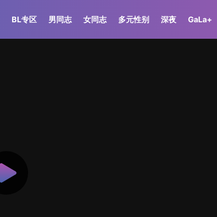
BL专区
男同志
女同志
多元性别
深夜
GaLa+