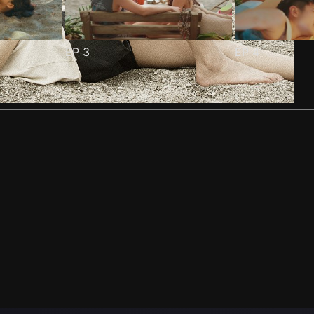
EP
3
EP
4