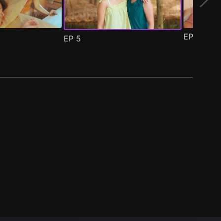
EP
6
EP
5