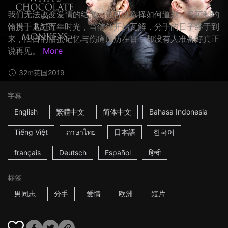
我们无法改变爱情的结局，但可以选择如何道别。马可和约
翰携手走过五年时光，当信任开始瓦解，分手的日子终于到
来，旧日的甜蜜记忆与伤痛历历在目，却没有人准备好真正
说再见。
More
32m
英国
2019
字幕
English
繁體中文
简体中文
Bahasa Indonesia
Tiếng Việt
ภาษาไทย
日本語
한국어
français
Deutsch
Español
हिन्दी
标签
男同志
分手
爱情
欧洲
短片