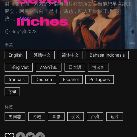
瞬间变了调—对方的外貌与照片有些落差。当他想早点结束
聚会，阿曼达转向「尺寸」话题，两人开始展开诚实对
决...。
More
6m
台湾
2023
字幕
English
繁體中文
简体中文
Bahasa Indonesia
Tiếng Việt
ภาษาไทย
日本語
한국어
français
Deutsch
Español
Português
हिन्दी
标签
男同志
约炮
喜剧
变装
台湾
短片