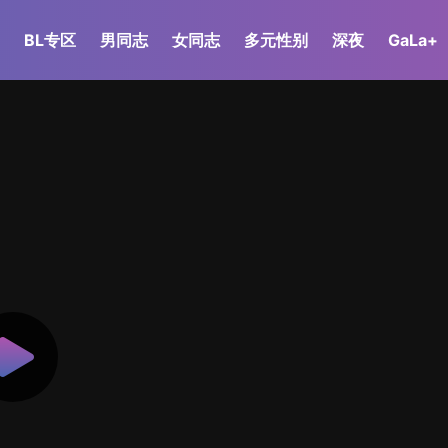
BL专区
男同志
女同志
多元性别
深夜
GaLa+