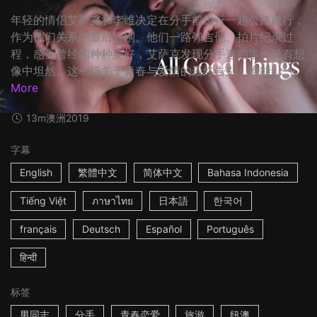
年轻的情侣艾萨克和李维决定在分手前进行一趟公路旅行，
作为他们关系的最后告别。他们一路弹吉他、拍片纪录过
程，感受曾经的种种美好，艾萨克发现分手这档事，没有想
像中坦然。这一场关于青春与爱情的最终告别，谁能...
More
13m
澳洲
2019
字幕
English
繁體中文
简体中文
Bahasa Indonesia
Tiếng Việt
ภาษาไทย
日本語
한국어
français
Deutsch
Español
Português
हिन्दी
标签
男同志
分手
青春恋爱
旅游
纽澳