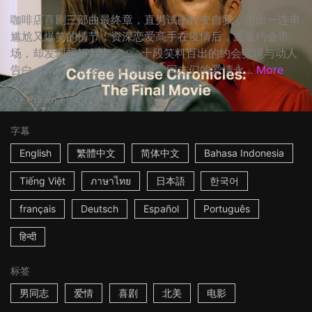
咖啡店喜剧三部曲最终章，直男试图转变自我，闹出一连串
尴尬又爆笑的情节；资深恋爱高手在疫情后，重返约会市
场，却发现规矩都变了...。十段笑料百出的约会实境与动人
告白，原来，在这个咖啡店里，同志们的爱情永...
More
1h37m
美国
2024
字幕
English
繁體中文
简体中文
Bahasa Indonesia
Tiếng Việt
ภาษาไทย
日本語
한국어
français
Deutsch
Español
Português
हिन्दी
标签
男同志
爱情
喜剧
北美
电影