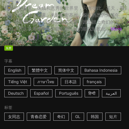
在18岁的夏天，珠娥和恩秀的世界里，只有彼此。某天，和
往常一样，她们逃课、来到秘密基地，躲在熟悉的角落午
睡。当珠娥醒来时，恩秀却消失无踪，因此踏上奇幻的梦境
之旅。在这场青春悸动的冒险中，她们能找到彼此...
More
30m
韩国
2022
免费
字幕
English
繁體中文
简体中文
Bahasa Indonesia
Tiếng Việt
ภาษาไทย
日本語
français
Deutsch
Español
Português
हिन्दी
العربية
标签
女同志
青春恋爱
奇幻
GL
韩国
短片