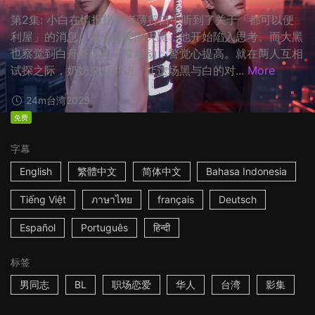
第2集: 小白在情报指导者薄行口中听到了关于「都可以便
利屋」的消息，看着身旁的大黑，他开始陷入思考。而大黑
也察觉到白舟齐的不寻常举动，警觉心提高。就在两人互相
试探之际，奶奶突然到访，让这场黑与白的对...
More
24m
台湾
2025
免费
字幕
English
繁體中文
简体中文
Bahasa Indonesia
Tiếng Việt
ภาษาไทย
français
Deutsch
Español
Português
हिन्दी
标签
男同志
BL
职场恋爱
华人
台湾
影集