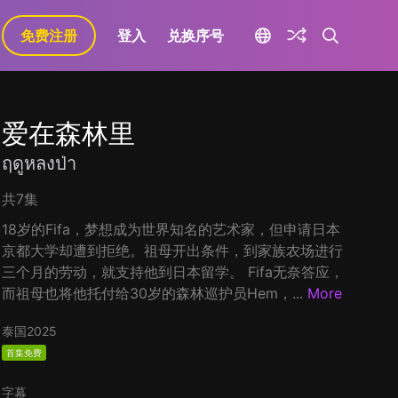
免费注册
登入
兑换序号
爱在森林里
ฤดูหลงป่า
共7集
18岁的Fifa，梦想成为世界知名的艺术家，但申请日本
京都大学却遭到拒绝。祖母开出条件，到家族农场进行
三个月的劳动，就支持他到日本留学。 Fifa无奈答应，
而祖母也将他托付给30岁的森林巡护员Hem，...
More
泰国
2025
首集免费
字幕