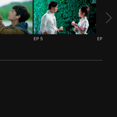
EP
5
EP
6