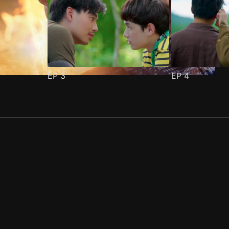
EP
3
EP
4