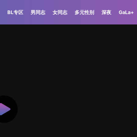
BL专区
男同志
女同志
多元性别
深夜
GaLa+