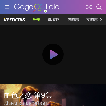
免费
BL专区
男同志
女同志
血色之恋 第9集
เลือดนายลมหายใจฉัน