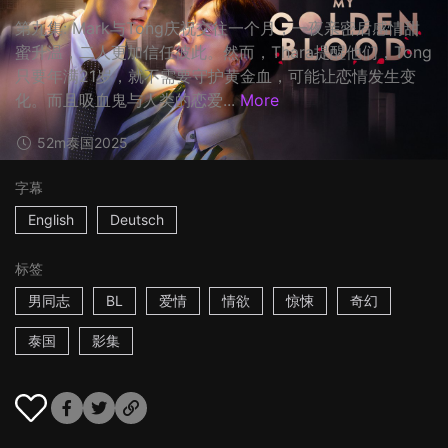
第九集: Mark与Tong庆祝交往一个月，一夜亲密后感情甜
蜜升温，二人更加信任彼此。然而，Thara提醒他们，Tong
只要年满21岁，就不需要守护黄金血，可能让恋情发生变
化。而且吸血鬼与人类的恋爱...
More
52m
泰国
2025
字幕
English
Deutsch
标签
男同志
BL
爱情
情欲
惊悚
奇幻
泰国
影集