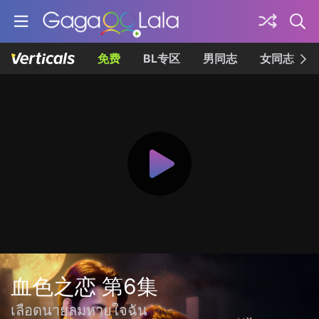
免费
BL专区
男同志
女同志
血色之恋 第6集
เลือดนายลมหายใจฉัน