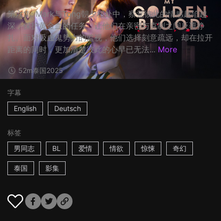
第六集: Mark与Tong朝夕相处中，察觉彼此的情感越陷越
深，保护黄金血的任务，让他们在亲密与克制之间反覆挣
扎。面对吸血鬼势力的监视，他们选择刻意疏远，却在拉开
距离的同时，更加清楚彼此的心早已无法...
More
52m
泰国
2025
字幕
English
Deutsch
标签
男同志
BL
爱情
情欲
惊悚
奇幻
泰国
影集