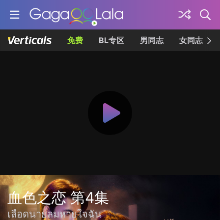
免费
BL专区
男同志
女同志
血色之恋 第4集
เลือดนายลมหายใจฉัน