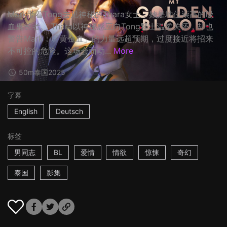
Mark带着Tong去见神秘的Thara女士，她是地位崇高的吸
血鬼长者。 Thara以神秘感应向Tong释出温柔关怀，却也
警告Mark：「黄金血」的力量远超预期，过度接近将招来
不可控的危险。这场会面动...
More
50m
泰国
2025
字幕
English
Deutsch
标签
男同志
BL
爱情
情欲
惊悚
奇幻
泰国
影集