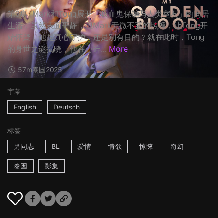
第3集: Mark和Tong展开「吸血鬼保镳与人类室友」的同居
生活，虽然表面平静，但Mark无微不至的照顾，让Tong开
始怀疑，他是真心守护，还是别有目的？就在此时，Tong
的身世之谜揭晓，他在心碎...
More
57m
泰国
2025
字幕
English
Deutsch
标签
男同志
BL
爱情
情欲
惊悚
奇幻
泰国
影集