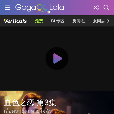
免费
BL专区
男同志
女同志
血色之恋 第3集
เลือดนายลมหายใจฉัน