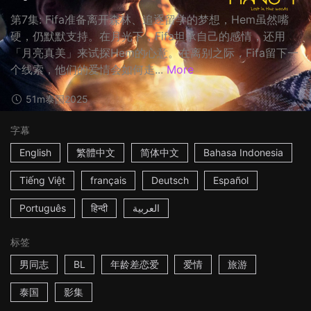
第7集: Fifa准备离开森林、追逐留学的梦想，Hem虽然嘴
硬，仍默默支持。在月光下，Fifa坦承自己的感情，还用
「月亮真美」来试探Hem的心意。在离别之际，Fifa留下一
个线索，他们的爱情会如何走...
More
51m
泰国
2025
字幕
English
繁體中文
简体中文
Bahasa Indonesia
Tiếng Việt
français
Deutsch
Español
Português
हिन्दी
العربية
标签
男同志
BL
年龄差恋爱
爱情
旅游
泰国
影集