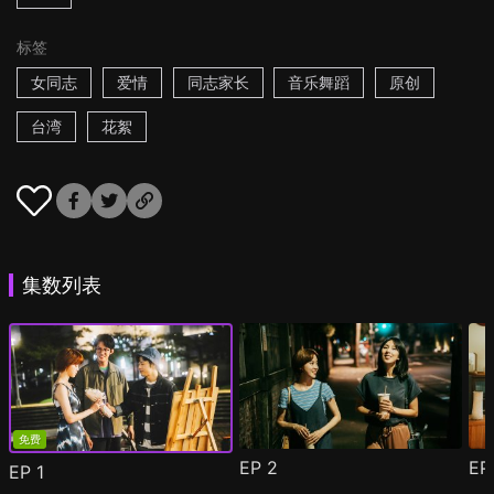
标签
女同志
爱情
同志家长
音乐舞蹈
原创
台湾
花絮
集数列表
免费
EP
2
E
EP
1