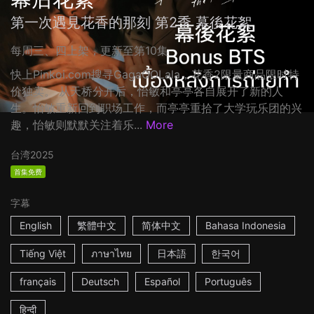
第一次遇見花香的那刻 第2季 幕後花絮
每周三、四上架，更新至第10集
快上Pinkoi.com搜寻GagaOOLala，花香2限量商品限时特
价独卖。 从天桥分开后，怡敏和亭亭各自展开了新的人
生。怡敏重新回到职场工作，而亭亭重拾了大学玩乐团的兴
趣，怡敏则默默关注着乐...
More
台湾
2025
首集免费
字幕
English
繁體中文
简体中文
Bahasa Indonesia
Tiếng Việt
ภาษาไทย
日本語
한국어
français
Deutsch
Español
Português
हिन्दी