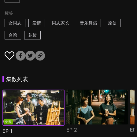
标签
女同志
爱情
同志家长
音乐舞蹈
原创
台湾
花絮
集数列表
免费
EP
2
E
EP
1