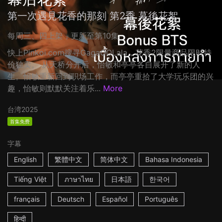
第一次遇見花香的那刻 第2季 幕後花絮
每周三、四上架，更新至第10集
快上Pinkoi.com搜寻GagaOOLala，花香2限量商品限时特
价独卖。 从天桥分开后，怡敏和亭亭各自展开了新的人
生。怡敏重新回到职场工作，而亭亭重拾了大学玩乐团的兴
趣，怡敏则默默关注着乐...
More
台湾
2025
首集免费
字幕
English
繁體中文
简体中文
Bahasa Indonesia
Tiếng Việt
ภาษาไทย
日本語
한국어
français
Deutsch
Español
Português
हिन्दी