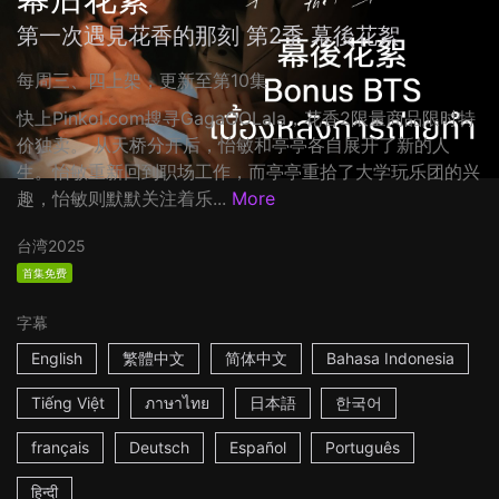
第一次遇見花香的那刻 第2季 幕後花絮
每周三、四上架，更新至第10集
快上Pinkoi.com搜寻GagaOOLala，花香2限量商品限时特
价独卖。 从天桥分开后，怡敏和亭亭各自展开了新的人
生。怡敏重新回到职场工作，而亭亭重拾了大学玩乐团的兴
趣，怡敏则默默关注着乐...
More
台湾
2025
首集免费
字幕
English
繁體中文
简体中文
Bahasa Indonesia
Tiếng Việt
ภาษาไทย
日本語
한국어
français
Deutsch
Español
Português
हिन्दी