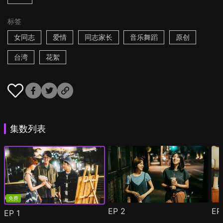
标签
女同志
爱情
同志家长
音乐舞蹈
原创
台湾
花絮
集数列表
免费
EP
2
E
EP
1