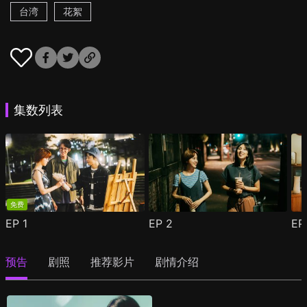
台湾
花絮
集数列表
免费
EP
1
EP
2
E
预告
剧照
推荐影片
剧情介绍