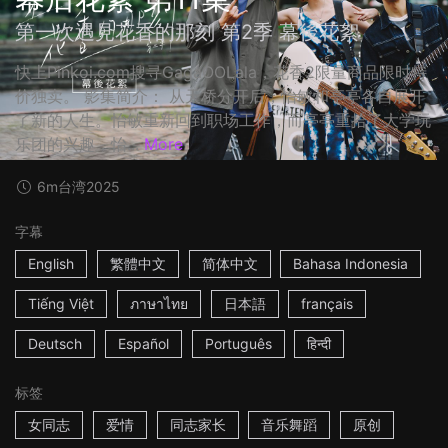
第一次遇見花香的那刻 第2季 幕後花絮
快上Pinkoi.com搜寻GagaOOLala，花香2限量商品限时特
价独卖。 影集简介： 从天桥分开后，怡敏和亭亭各自展开
了新的人生。怡敏重新回到职场工作，而亭亭重拾了大学玩
乐团的兴趣，怡...
More
6m
台湾
2025
字幕
English
繁體中文
简体中文
Bahasa Indonesia
Tiếng Việt
ภาษาไทย
日本語
français
Deutsch
Español
Português
हिन्दी
标签
女同志
爱情
同志家长
音乐舞蹈
原创