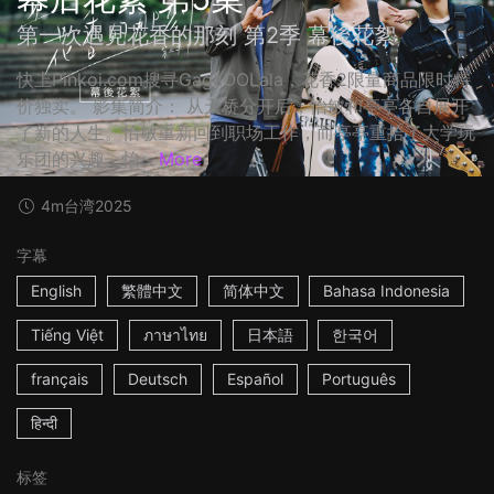
第一次遇見花香的那刻 第2季 幕後花絮
快上Pinkoi.com搜寻GagaOOLala，花香2限量商品限时特
价独卖。 影集简介： 从天桥分开后，怡敏和亭亭各自展开
了新的人生。怡敏重新回到职场工作，而亭亭重拾了大学玩
乐团的兴趣，怡...
More
4m
台湾
2025
字幕
English
繁體中文
简体中文
Bahasa Indonesia
Tiếng Việt
ภาษาไทย
日本語
한국어
français
Deutsch
Español
Português
हिन्दी
标签