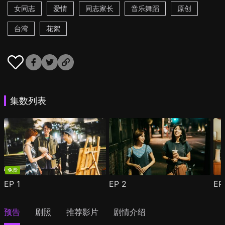
女同志
爱情
同志家长
音乐舞蹈
原创
台湾
花絮
集数列表
免费
EP
1
EP
2
E
预告
剧照
推荐影片
剧情介绍