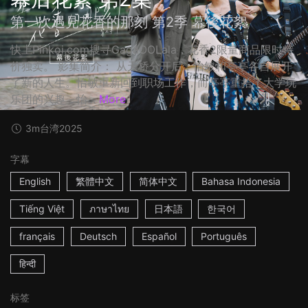
第一次遇見花香的那刻 第2季 幕後花絮
快上Pinkoi.com搜寻GagaOOLala，花香2限量商品限时特
价独卖。 影集简介： 从天桥分开后，怡敏和亭亭各自展开
了新的人生。怡敏重新回到职场工作，而亭亭重拾了大学玩
乐团的兴趣，怡...
More
3m
台湾
2025
字幕
English
繁體中文
简体中文
Bahasa Indonesia
Tiếng Việt
ภาษาไทย
日本語
한국어
français
Deutsch
Español
Português
हिन्दी
标签