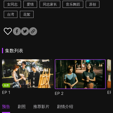
女同志
爱情
同志家长
音乐舞蹈
原创
台湾
花絮
集数列表
免费
EP
1
E
EP
2
预告
剧照
推荐影片
剧情介绍