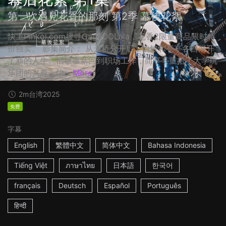
第一次遇見花香的那刻 第2季 幕後花絮
快上Pinkoi.com搜寻GagaOOLala，花香2限量商品限时特
价独卖。 影集简介： 从天桥分开后，怡敏和亭亭各自展开
了新的人生。怡敏重新回到职场工作，而亭亭重拾了大学玩
乐团的兴趣，怡...
More
2m
台湾
2025
免费
字幕
English
繁體中文
简体中文
Bahasa Indonesia
Tiếng Việt
ภาษาไทย
日本語
한국어
français
Deutsch
Español
Português
हिन्दी