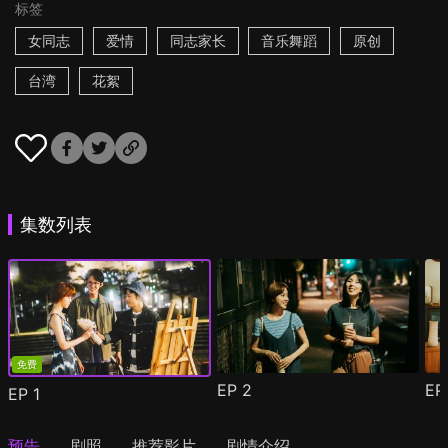
标签
女同志
爱情
同志家长
音乐舞蹈
原创
台湾
花絮
集数列表
免费
EP
2
E
EP
1
预告
剧照
推荐影片
剧情介绍