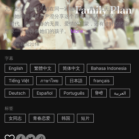
九年之后，她们又约在同一家咖啡店。真敏几天后要结婚
了，她向同志好友尹澄分享这个喜讯。两人回想起甜美的少
女时代，有着青春的无畏、爱情的启蒙，还有说好的约定：
想要一个长得像她们的孩子。
More
26m
韩国
2016
字幕
English
繁體中文
简体中文
Bahasa Indonesia
Tiếng Việt
ภาษาไทย
日本語
français
Deutsch
Español
Português
हिन्दी
العربية
标签
女同志
青春恋爱
韩国
短片